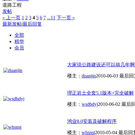
道路工程
发帖
« 上一页
1
2
3
4
5
6
7
...11
下一页 »
最新发帖
|
最后回复
全部
精华
会员
大家说公路建设还可以搞几年啊
楼主：
duanjin
2010-06-03
最后回
理正岩土全套5.1版本+完全破解
楼主：
wsdbdyj
2010-06-02
最后
鸿业8.0安装及破解程序
楼主：
whsnst
2010-05-04
最后回