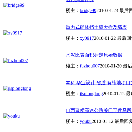
楼主：
bridge99
2010-01-23
最后
重力式砌体挡土墙大样及墙表
楼主：
xy0917
2010-01-22
最后回
水泥比表面积标定原始数据
楼主：
fuzhou007
2010-01-20
最后
本科 毕业设计 省道 有纬地项目
楼主：
jlsplonglong
2010-01-15
最
山西晋侯高速公路关门至侯马段几
楼主：
youku
2010-01-12
最后回