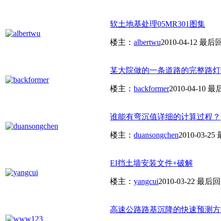
软土地基处理05MR301图集
楼主：
albertwu
2010-04-12
最后
某大院做的一条道路的完整路灯设
楼主：
backformer
2010-04-10
最
谁能有弯沉值详细的计算过程？
楼主：
duansongchen
2010-03-25
EI挡土墙安装文件+破解
楼主：
yangcui
2010-03-22
最后回
高速公路路基沉降的快速预测方