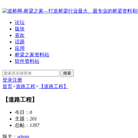
论坛
版块
喜欢
话题
应用
桥梁之家资料站
软件资料站
搜索
登录
注册
首页
>
道路工程
>
【道路工程】
【道路工程】
今日：
0
主题：
201
总帖：
1397
版主：
admin