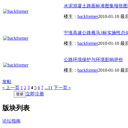
水泥混凝土路面标准图集报批图
楼主：
backformer
2010-01-10
最
宁淮高速公路雍马3标实施性总
楼主：
backformer
2010-01-10
最
公路环境保护与环境影响评价
楼主：
backformer
2010-01-10
最
发帖
« 上一页
1
2
3
4
5
6
7
...11
下一页 »
立即注册
登录
版块列表
论坛指南