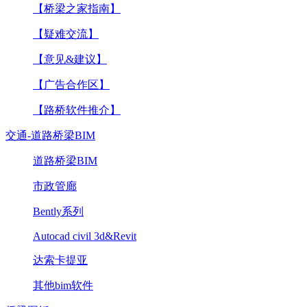
【桥梁之家指南】
【疑难交流】
【意见&建议】
【广告合作区】
【路桥软件推介】
交通-道路桥梁BIM
道路桥梁BIM
市政管廊
Bently系列
Autocad civil 3d&Revit
达索卡提亚
其他bim软件