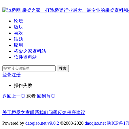
论坛
版块
喜欢
话题
应用
桥梁之家资料站
软件资料站
搜索
登录
注册
操作失败
返回上一页
或者
回到首页
关于桥梁之家
联系我们
问题反馈
程序建议
Powered by
daoqiao.net v9.0.2
©2003-2020
daoqiao.net
豫ICP备1