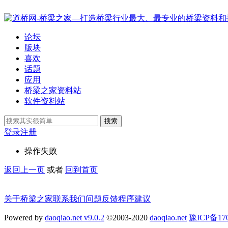
论坛
版块
喜欢
话题
应用
桥梁之家资料站
软件资料站
搜索
登录
注册
操作失败
返回上一页
或者
回到首页
关于桥梁之家
联系我们
问题反馈
程序建议
Powered by
daoqiao.net v9.0.2
©2003-2020
daoqiao.net
豫ICP备1