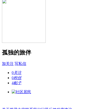
孤独的旅伴
加关注
写私信
0
关注
0
粉丝
4
帖子