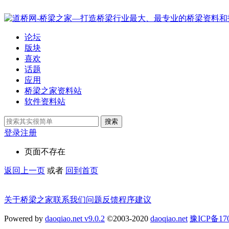
论坛
版块
喜欢
话题
应用
桥梁之家资料站
软件资料站
搜索
登录
注册
页面不存在
返回上一页
或者
回到首页
关于桥梁之家
联系我们
问题反馈
程序建议
Powered by
daoqiao.net v9.0.2
©2003-2020
daoqiao.net
豫ICP备1