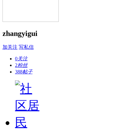
zhangyigui
加关注
写私信
0
关注
2
粉丝
388
帖子