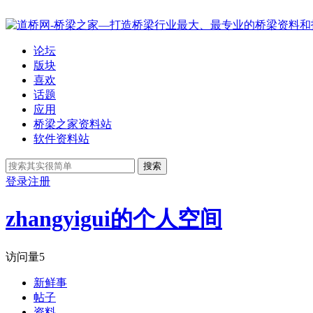
论坛
版块
喜欢
话题
应用
桥梁之家资料站
软件资料站
搜索
登录
注册
zhangyigui的个人空间
访问量
5
新鲜事
帖子
资料