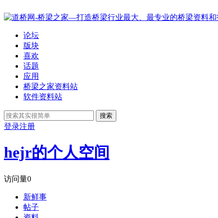
论坛
版块
喜欢
话题
应用
桥梁之家资料站
软件资料站
搜索
登录
注册
hejr的个人空间
访问量
0
新鲜事
帖子
资料