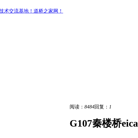
阅读：
8484
回复：
1
G107秦楼桥eic