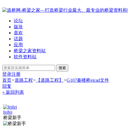
论坛
版块
喜欢
话题
应用
桥梁之家资料站
软件资料站
搜索
登录
注册
首页
>
道路工程
>
【道路工程】
>
G107秦楼桥eicad文件
回复
« 返回列表
feifei
桥梁新手