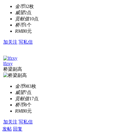
金币
32枚
威望
2点
贡献值
10点
桥币
1个
RMB
0元
加关注
写私信
lfzxy
桥梁副高
金币
983枚
威望
7点
贡献值
17点
桥币
8个
RMB
0元
加关注
写私信
发帖
回复