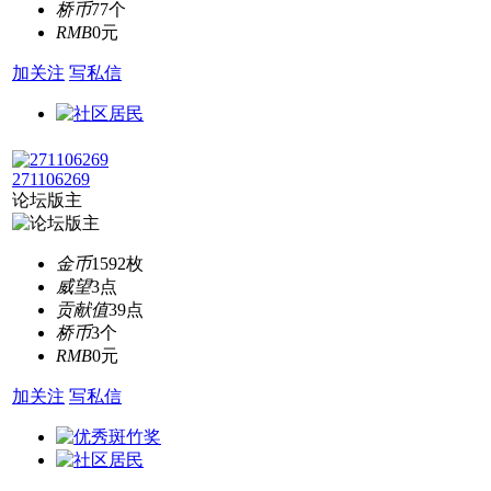
桥币
77个
RMB
0元
加关注
写私信
271106269
论坛版主
金币
1592枚
威望
3点
贡献值
39点
桥币
3个
RMB
0元
加关注
写私信