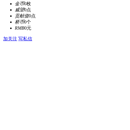
金币
0枚
威望
0点
贡献值
0点
桥币
0个
RMB
0元
加关注
写私信