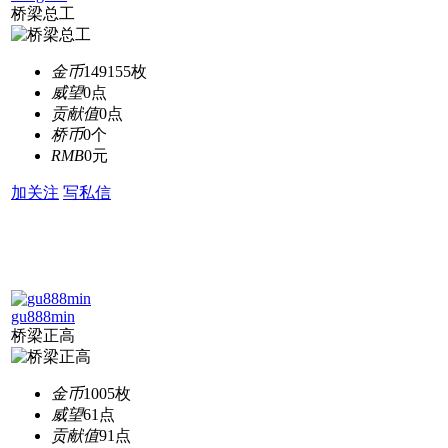
桥梁总工
金币
149155枚
威望
0点
贡献值
0点
桥币
0个
RMB
0元
加关注
写私信
gu888min
桥梁正高
金币
1005枚
威望
61点
贡献值
91点