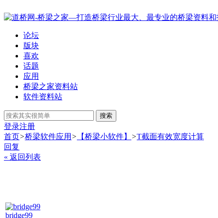
论坛
版块
喜欢
话题
应用
桥梁之家资料站
软件资料站
搜索
登录
注册
首页
>
桥梁软件应用
>
【桥梁小软件】
>
T截面有效宽度计算
回复
« 返回列表
bridge99