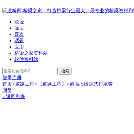
论坛
版块
喜欢
话题
应用
桥梁之家资料站
软件资料站
搜索
登录
注册
首页
>
道路工程
>
【道路工程】
>
超高段缝隙式排水管
回复
« 返回列表