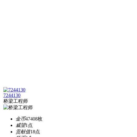
7244130
桥梁工程师
金币
47408枚
威望
1点
贡献值
18点