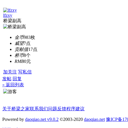
lfzxy
桥梁副高
金币
983枚
威望
7点
贡献值
17点
桥币
8个
RMB
0元
加关注
写私信
发帖
回复
« 返回列表
关于桥梁之家
联系我们
问题反馈
程序建议
Powered by
daoqiao.net v9.0.2
©2003-2020
daoqiao.net
豫ICP备1