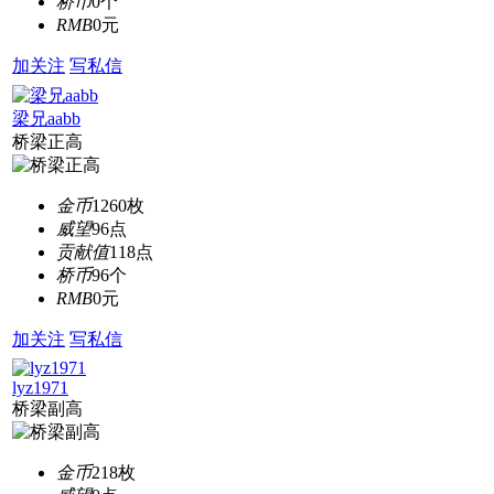
桥币
0个
RMB
0元
加关注
写私信
梁兄aabb
桥梁正高
金币
1260枚
威望
96点
贡献值
118点
桥币
96个
RMB
0元
加关注
写私信
lyz1971
桥梁副高
金币
218枚