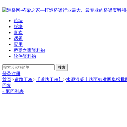
论坛
版块
喜欢
话题
应用
桥梁之家资料站
软件资料站
搜索
登录
注册
首页
>
道路工程
>
【道路工程】
>
水泥混凝土路面标准图集报批
回复
« 返回列表