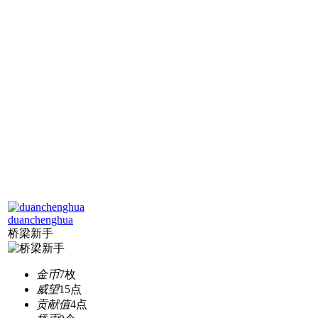
duanchenghua
桥梁新手
金币
7枚
威望
15点
贡献值
4点