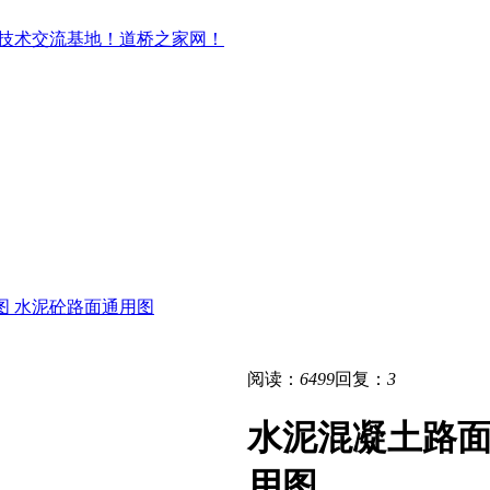
图 水泥砼路面通用图
阅读：
6499
回复：
3
水泥混凝土路面
用图