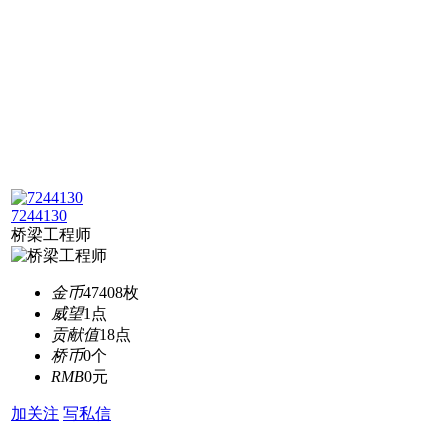
7244130
桥梁工程师
金币
47408枚
威望
1点
贡献值
18点
桥币
0个
RMB
0元
加关注
写私信