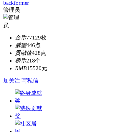
backformer
管理员
金币
77129枚
威望
446点
贡献值
428点
桥币
218个
RMB
15520元
加关注
写私信