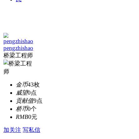
pengzhishao
桥梁工程师
金币
43枚
威望
0点
贡献值
9点
桥币
0个
RMB
0元
加关注
写私信