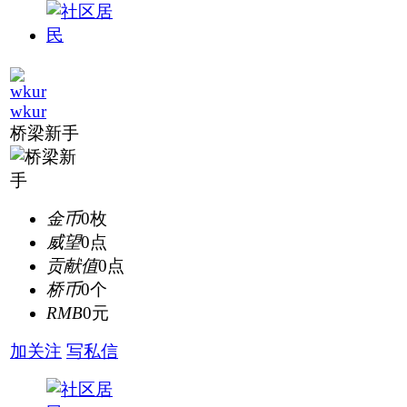
wkur
桥梁新手
金币
0枚
威望
0点
贡献值
0点
桥币
0个
RMB
0元
加关注
写私信