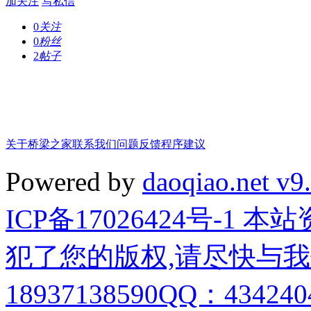
加关注
写私信
0
关注
0
粉丝
2
帖子
关于桥梁之家
联系我们
问题反馈
程序建议
Powered by
daoqiao.net v9
ICP备17026424号-1
犯了您的版权,请尽快与我
18937138590QQ：4342404