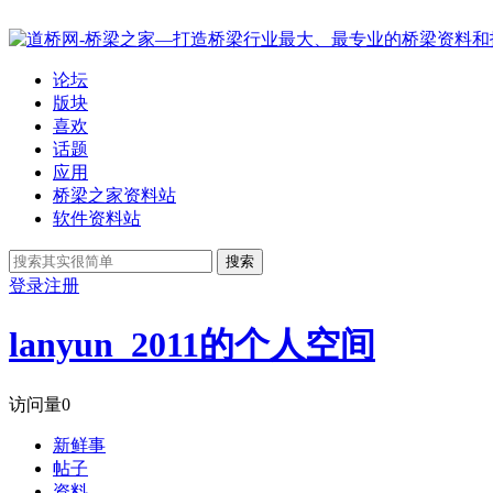
论坛
版块
喜欢
话题
应用
桥梁之家资料站
软件资料站
搜索
登录
注册
lanyun_2011的个人空间
访问量
0
新鲜事
帖子
资料