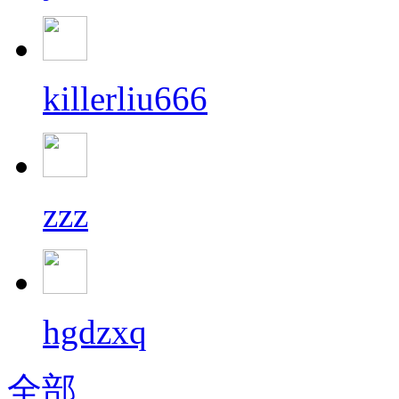
killerliu666
zzz
hgdzxq
全部