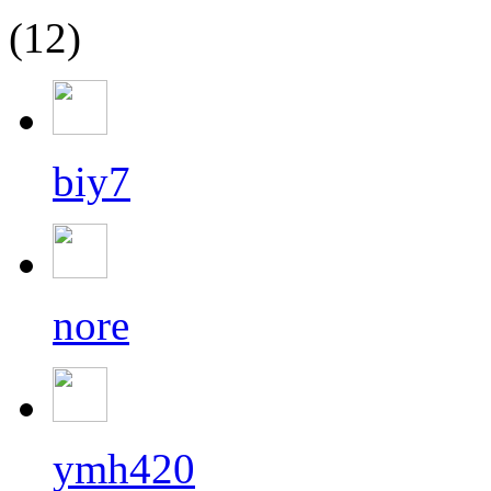
(12)
biy7
nore
ymh420