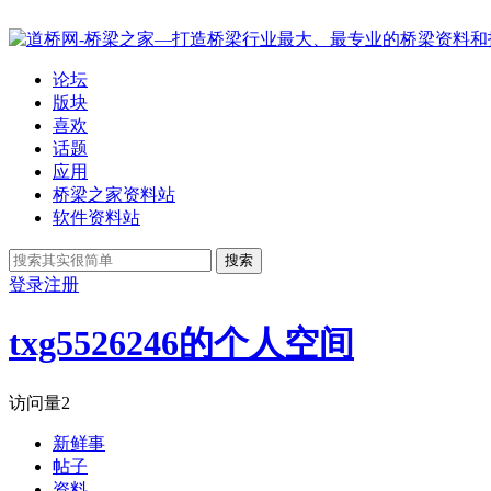
论坛
版块
喜欢
话题
应用
桥梁之家资料站
软件资料站
搜索
登录
注册
txg5526246的个人空间
访问量
2
新鲜事
帖子
资料