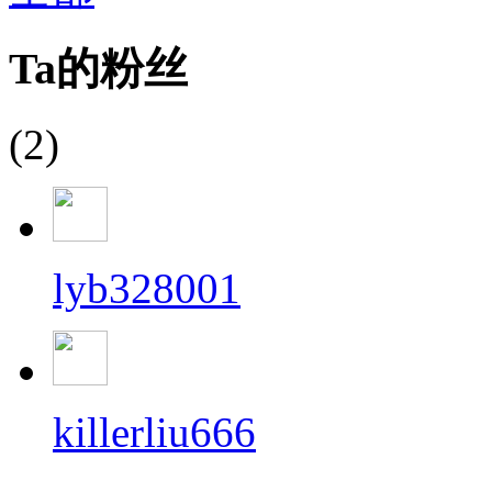
Ta的粉丝
(2)
lyb328001
killerliu666