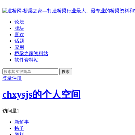
论坛
版块
喜欢
话题
应用
桥梁之家资料站
软件资料站
搜索
登录
注册
chxysjs的个人空间
访问量
1
新鲜事
帖子
资料