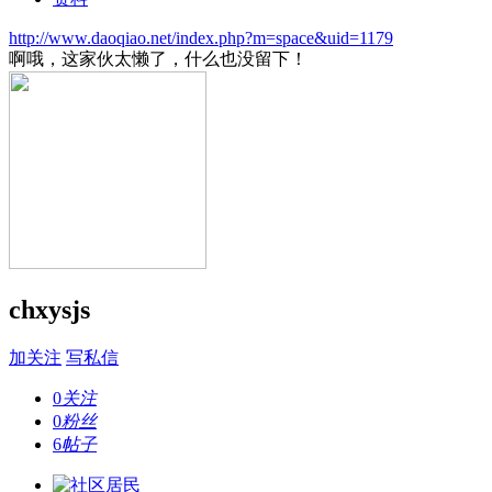
http://www.daoqiao.net/index.php?m=space&uid=1179
啊哦，这家伙太懒了，什么也没留下！
chxysjs
加关注
写私信
0
关注
0
粉丝
6
帖子