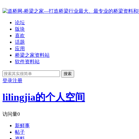
论坛
版块
喜欢
话题
应用
桥梁之家资料站
软件资料站
搜索
登录
注册
lilingjia的个人空间
访问量
0
新鲜事
帖子
资料