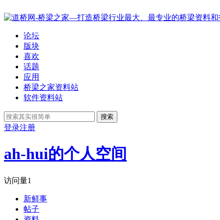
论坛
版块
喜欢
话题
应用
桥梁之家资料站
软件资料站
搜索
登录
注册
ah-hui的个人空间
访问量
1
新鲜事
帖子
资料