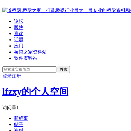
论坛
版块
喜欢
话题
应用
桥梁之家资料站
软件资料站
搜索
登录
注册
lfzxy的个人空间
访问量
1
新鲜事
帖子
资料