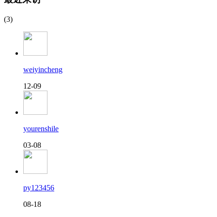
(3)
weiyincheng
12-09
yourenshile
03-08
py123456
08-18