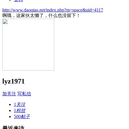
http://www.daoqiao.net/index.php?m=space&uid=4117
啊哦，这家伙太懒了，什么也没留下！
lyz1971
加关注
写私信
1
关注
1
粉丝
500
帖子
最近来访