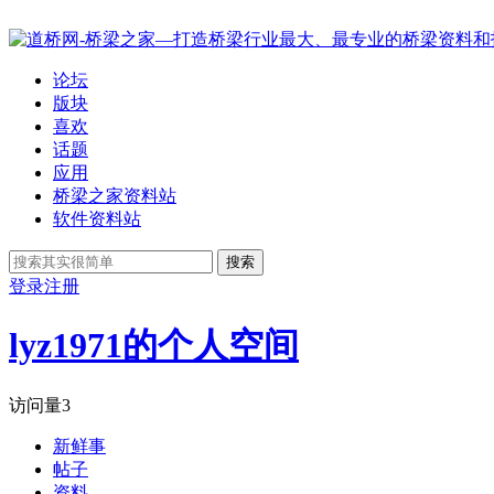
论坛
版块
喜欢
话题
应用
桥梁之家资料站
软件资料站
搜索
登录
注册
lyz1971的个人空间
访问量
3
新鲜事
帖子
资料