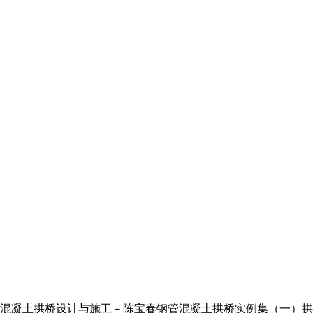
混凝土拱桥设计与施工－陈宝春钢管混凝土拱桥实例集（一）拱