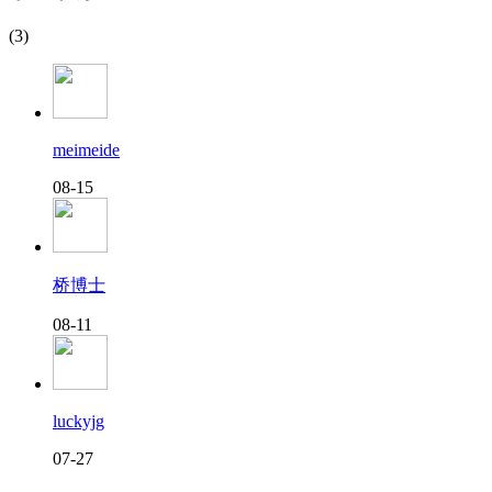
(3)
meimeide
08-15
桥博士
08-11
luckyjg
07-27