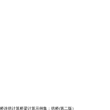
桥连拱计算桥梁计算示例集：拱桥(第二版）