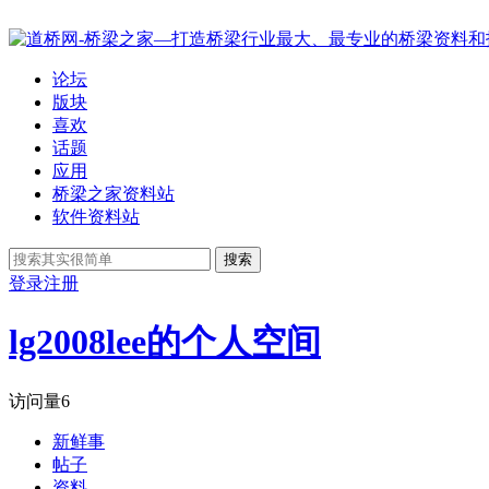
论坛
版块
喜欢
话题
应用
桥梁之家资料站
软件资料站
搜索
登录
注册
lg2008lee的个人空间
访问量
6
新鲜事
帖子
资料