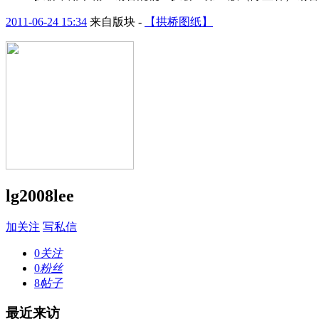
2011-06-24 15:34
来自版块 -
【拱桥图纸】
lg2008lee
加关注
写私信
0
关注
0
粉丝
8
帖子
最近来访