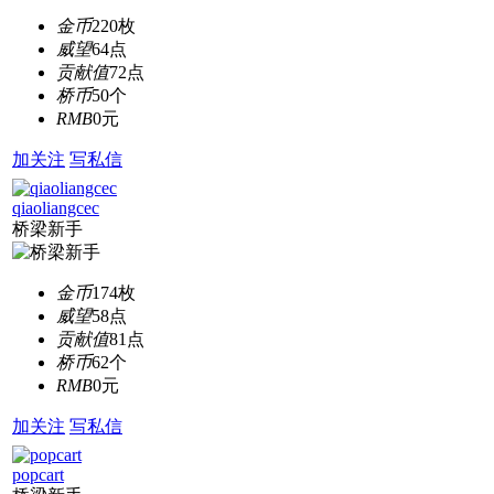
金币
220枚
威望
64点
贡献值
72点
桥币
50个
RMB
0元
加关注
写私信
qiaoliangcec
桥梁新手
金币
174枚
威望
58点
贡献值
81点
桥币
62个
RMB
0元
加关注
写私信
popcart