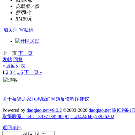
贡献值
14点
桥币
0个
RMB
0元
加关注
写私信
上一页
下一页
发帖
回复
« 返回列表
1
2
3
4
...6
下一页 »
关于桥梁之家
联系我们
问题反馈
程序建议
Powered by
daoqiao.net v9.0.2
©2003-2020
daoqiao.net
豫ICP备
取得联系。tel：18937138590QQ：43424046,53826202
返回顶部