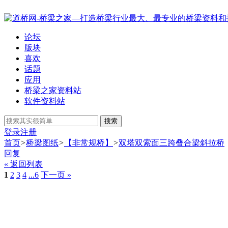
论坛
版块
喜欢
话题
应用
桥梁之家资料站
软件资料站
搜索
登录
注册
首页
>
桥梁图纸
>
【非常规桥】
>
双塔双索面三跨叠合梁斜拉桥
回复
« 返回列表
1
2
3
4
...6
下一页 »