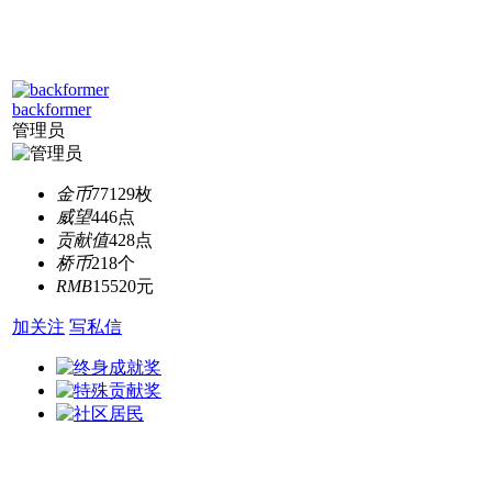
backformer
管理员
金币
77129枚
威望
446点
贡献值
428点
桥币
218个
RMB
15520元
加关注
写私信