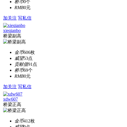
桥币
0个
RMB
0元
加关注
写私信
xieqianbo
桥梁副高
金币
606枚
威望
53点
贡献值
91点
桥币
69个
RMB
0元
加关注
写私信
xdw607
桥梁正高
金币
412枚
威望
0点