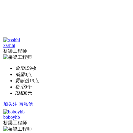
xsshhl
桥梁工程师
金币
159枚
威望
0点
贡献值
19点
桥币
0个
RMB
0元
加关注
写私信
boboyhb
桥梁工程师