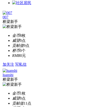
007
桥梁新手
金币
8枚
威望
0点
贡献值
9点
桥币
0个
RMB
0元
加关注
写私信
luanshi
桥梁新手
金币
1枚
威望
0点
贡献值
11点