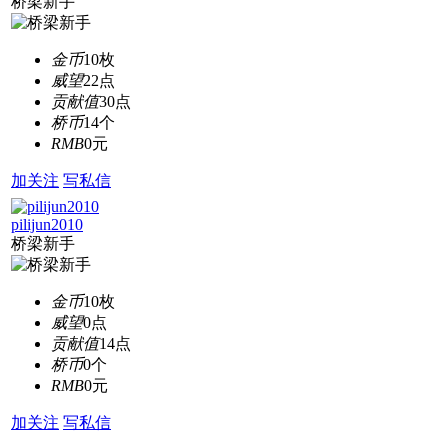
桥梁新手
金币
10枚
威望
22点
贡献值
30点
桥币
14个
RMB
0元
加关注
写私信
pilijun2010
桥梁新手
金币
10枚
威望
0点
贡献值
14点
桥币
0个
RMB
0元
加关注
写私信