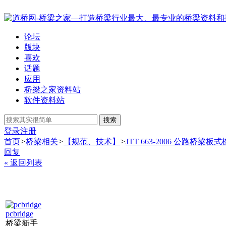
论坛
版块
喜欢
话题
应用
桥梁之家资料站
软件资料站
搜索
登录
注册
首页
>
桥梁相关
>
【规范、技术】
>
JTT 663-2006 公路桥
回复
« 返回列表
pcbridge
桥梁新手