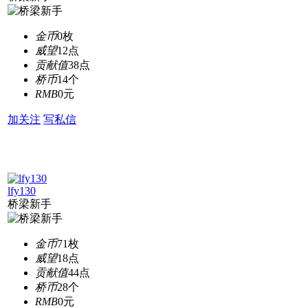
金币
0枚
威望
12点
贡献值
38点
桥币
14个
RMB
0元
加关注
写私信
lfy130
桥梁新手
金币
71枚
威望
18点
贡献值
44点
桥币
28个
RMB
0元