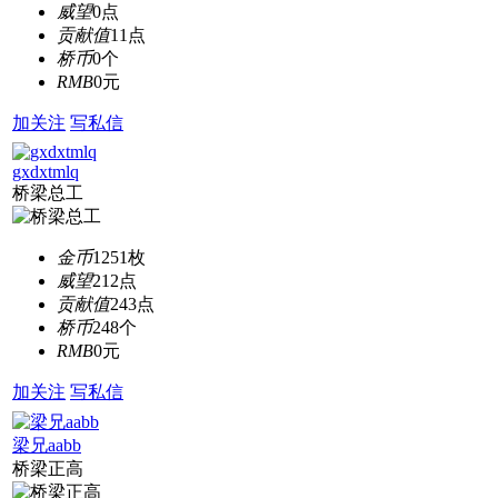
威望
0点
贡献值
11点
桥币
0个
RMB
0元
加关注
写私信
gxdxtmlq
桥梁总工
金币
1251枚
威望
212点
贡献值
243点
桥币
248个
RMB
0元
加关注
写私信
梁兄aabb
桥梁正高