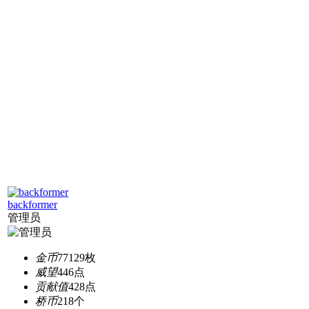
backformer
管理员
金币
77129枚
威望
446点
贡献值
428点
桥币
218个