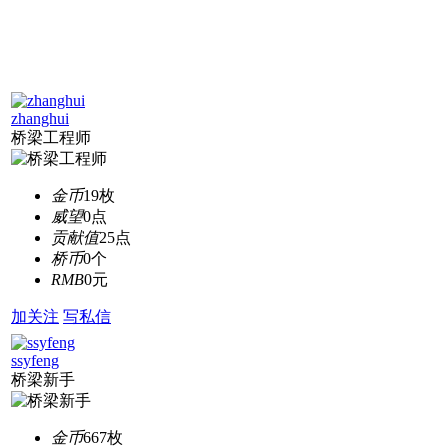
zhanghui
桥梁工程师
金币
19枚
威望
0点
贡献值
25点
桥币
0个
RMB
0元
加关注
写私信
ssyfeng
桥梁新手
金币
667枚