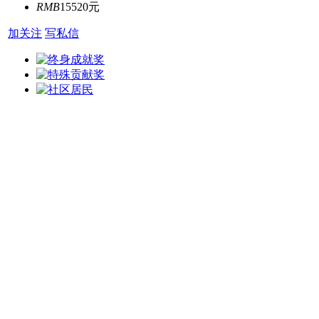
RMB
15520元
加关注
写私信