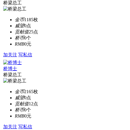
桥梁总工
金币
1185枚
威望
0点
贡献值
25点
桥币
0个
RMB
0元
加关注
写私信
桥博士
桥梁总工
金币
2165枚
威望
0点
贡献值
12点
桥币
0个
RMB
0元
加关注
写私信