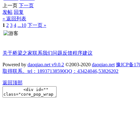
上一页
下一页
发帖
回复
« 返回列表
1
2
3
4
...10
下一页 »
关于桥梁之家
联系我们
问题反馈
程序建议
Powered by
daoqiao.net v9.0.2
©2003-2020
daoqiao.net
豫ICP备
取得联系。tel：18937138590QQ：43424046,53826202
返回顶部