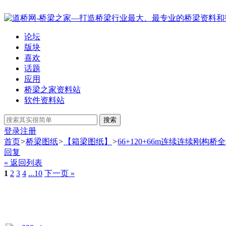
论坛
版块
喜欢
话题
应用
桥梁之家资料站
软件资料站
搜索
登录
注册
首页
>
桥梁图纸
>
【箱梁图纸】
>
66+120+66m连续连续刚构
回复
« 返回列表
1
2
3
4
...10
下一页 »