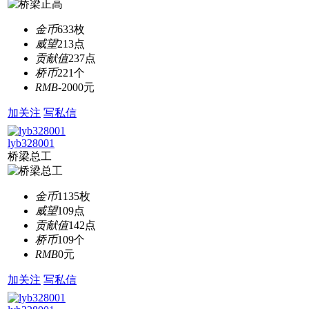
金币
633枚
威望
213点
贡献值
237点
桥币
221个
RMB
-2000元
加关注
写私信
lyb328001
桥梁总工
金币
1135枚
威望
109点
贡献值
142点
桥币
109个
RMB
0元
加关注
写私信