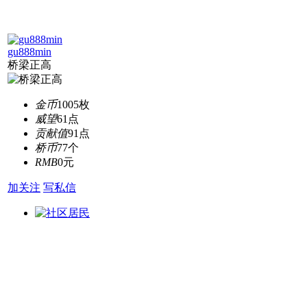
gu888min
桥梁正高
金币
1005枚
威望
61点
贡献值
91点
桥币
77个
RMB
0元
加关注
写私信