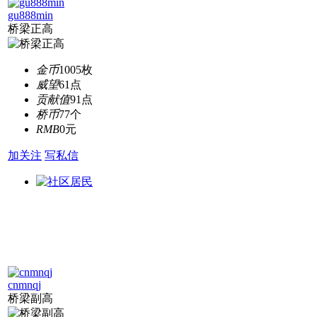
gu888min
桥梁正高
金币
1005枚
威望
61点
贡献值
91点
桥币
77个
RMB
0元
加关注
写私信
cnmnqj
桥梁副高