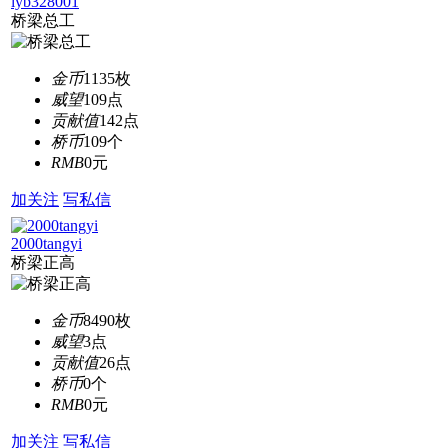
lyb328001
桥梁总工
金币
1135枚
威望
109点
贡献值
142点
桥币
109个
RMB
0元
加关注
写私信
2000tangyi
桥梁正高
金币
8490枚
威望
3点
贡献值
26点
桥币
0个
RMB
0元
加关注
写私信