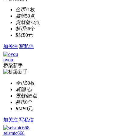
金币
71枚
威望
50点
贡献值
72点
桥币
56个
RMB
0元
加关注
写私信
oyou
桥梁新手
金币
50枚
威望
0点
贡献值
5点
桥币
0个
RMB
0元
加关注
写私信
seismic668