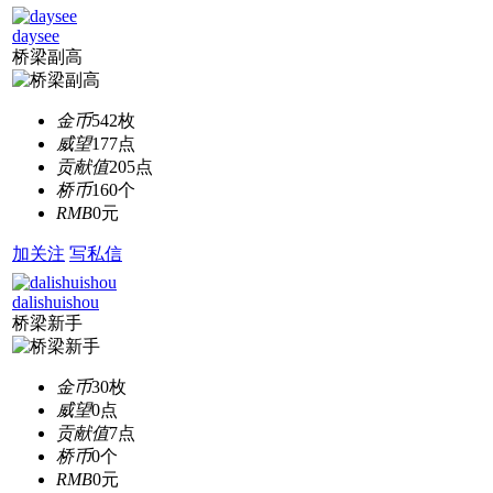
daysee
桥梁副高
金币
542枚
威望
177点
贡献值
205点
桥币
160个
RMB
0元
加关注
写私信
dalishuishou
桥梁新手
金币
30枚
威望
0点
贡献值
7点
桥币
0个
RMB
0元