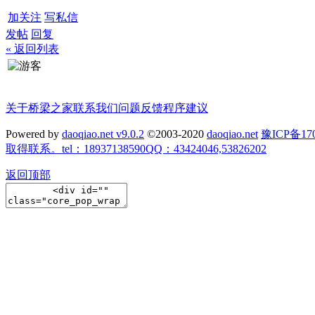
加关注
写私信
发帖
回复
« 返回列表
关于桥梁之家
联系我们
问题反馈
程序建议
Powered by
daoqiao.net v9.0.2
©2003-2020
daoqiao.net
豫ICP备
取得联系。tel：18937138590QQ：43424046,53826202
返回顶部