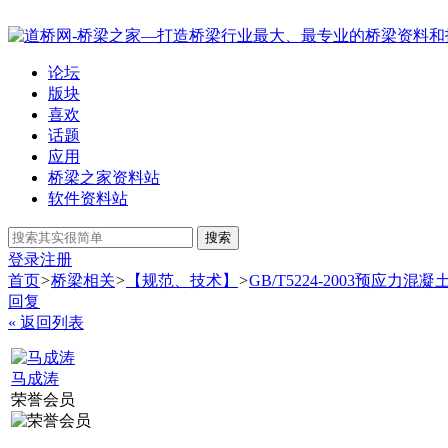
论坛
版块
喜欢
话题
应用
桥梁之家资料站
软件资料站
搜索
登录
注册
首页
>
桥梁相关
>
【规范、技术】
>
GB/T5224-2003预应力混
回复
« 返回列表
马成涛
荣誉会员