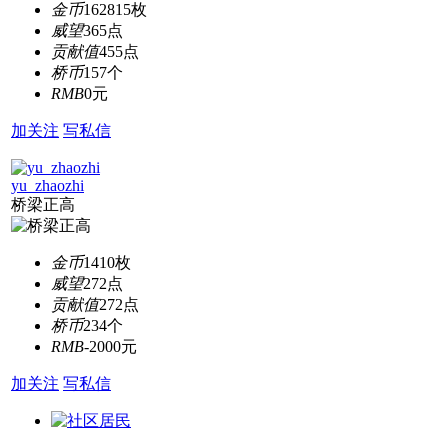
金币
162815枚
威望
365点
贡献值
455点
桥币
157个
RMB
0元
加关注
写私信
yu_zhaozhi
桥梁正高
金币
1410枚
威望
272点
贡献值
272点
桥币
234个
RMB
-2000元
加关注
写私信