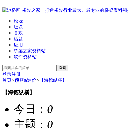
论坛
版块
喜欢
话题
应用
桥梁之家资料站
软件资料站
搜索
登录
注册
首页
>
预算&造价
>
【海德纵横】
【海德纵横】
今日：
0
主题：
0