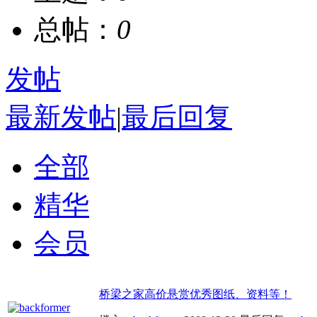
总帖：
0
发帖
最新发帖
|
最后回复
全部
精华
会员
桥梁之家高价悬赏优秀图纸、资料等！