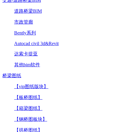
交通-道路桥梁BIM
道路桥梁BIM
市政管廊
Bently系列
Autocad civil 3d&Revit
达索卡提亚
其他bim软件
桥梁图纸
【vip图纸版块】
【板桥图纸】
【箱梁图纸】
【钢桥图板块】
【拱桥图纸】