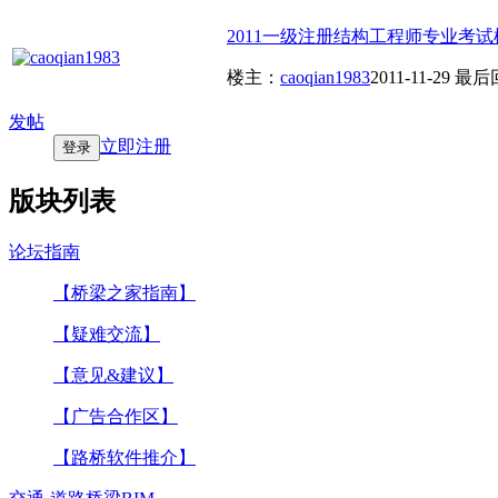
2011一级注册结构工程师专业考试
楼主：
caoqian1983
2011-11-29
最后
发帖
立即注册
登录
版块列表
论坛指南
【桥梁之家指南】
【疑难交流】
【意见&建议】
【广告合作区】
【路桥软件推介】