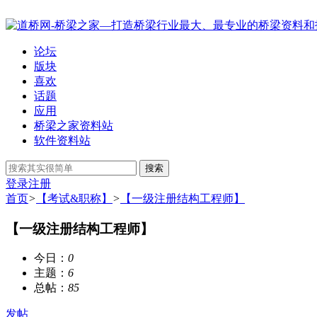
论坛
版块
喜欢
话题
应用
桥梁之家资料站
软件资料站
搜索
登录
注册
首页
>
【考试&职称】
>
【一级注册结构工程师】
【一级注册结构工程师】
今日：
0
主题：
6
总帖：
85
发帖