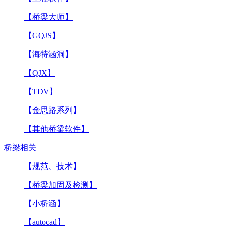
【桥梁大师】
【GQJS】
【海特涵洞】
【QJX】
【TDV】
【金思路系列】
【其他桥梁软件】
桥梁相关
【规范、技术】
【桥梁加固及检测】
【小桥涵】
【autocad】