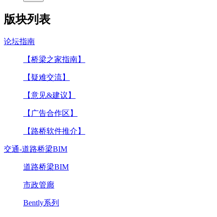
版块列表
论坛指南
【桥梁之家指南】
【疑难交流】
【意见&建议】
【广告合作区】
【路桥软件推介】
交通-道路桥梁BIM
道路桥梁BIM
市政管廊
Bently系列