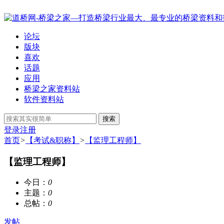
论坛
版块
喜欢
话题
应用
桥梁之家资料站
软件资料站
搜索
登录
注册
首页
>
【考试&职称】
>
【监理工程师】
【监理工程师】
今日：
0
主题：
0
总帖：
0
发帖