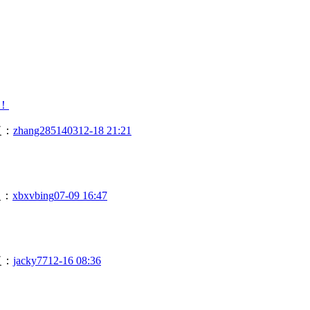
！
复：
zhang2851403
12-18 21:21
复：
xbxvbing
07-09 16:47
复：
jacky77
12-16 08:36