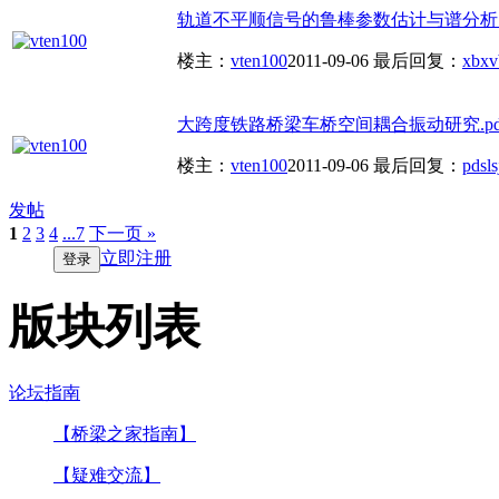
轨道不平顺信号的鲁棒参数估计与谱分析.p
楼主：
vten100
2011-09-06
最后回复：
xbxv
大跨度铁路桥梁车桥空间耦合振动研究.pd
楼主：
vten100
2011-09-06
最后回复：
pdsls
发帖
1
2
3
4
...7
下一页 »
立即注册
登录
版块列表
论坛指南
【桥梁之家指南】
【疑难交流】