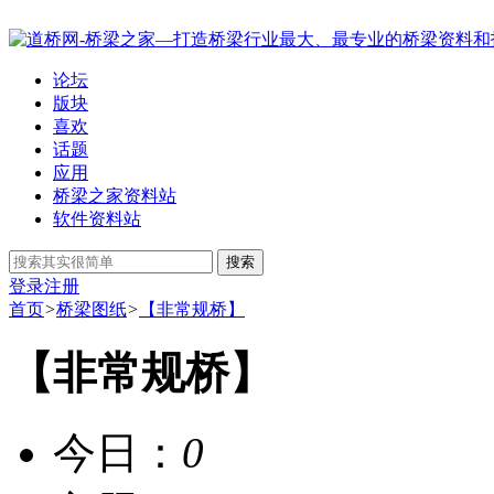
论坛
版块
喜欢
话题
应用
桥梁之家资料站
软件资料站
搜索
登录
注册
首页
>
桥梁图纸
>
【非常规桥】
【非常规桥】
今日：
0