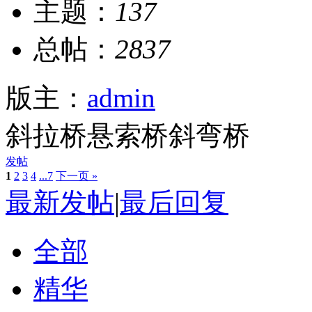
主题：
137
总帖：
2837
版主：
admin
斜拉桥悬索桥斜弯桥
发帖
1
2
3
4
...7
下一页 »
最新发帖
|
最后回复
全部
精华