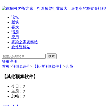
论坛
版块
喜欢
话题
应用
桥梁之家资料站
软件资料站
搜索
登录
注册
首页
>
预算&造价
>
【其他预算软件】
>
会员
【其他预算软件】
今日：
0
主题：
0
总帖：
0