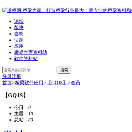
论坛
版块
喜欢
话题
应用
桥梁之家资料站
软件资料站
搜索
登录
注册
首页
>
桥梁软件应用
>
【GQJS】
>
会员
【GQJS】
今日：
0
主题：
10
总帖：
83