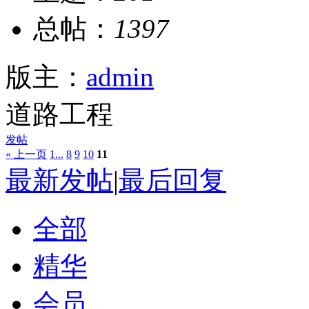
总帖：
1397
版主：
admin
道路工程
发帖
« 上一页
1...
8
9
10
11
最新发帖
|
最后回复
全部
精华
会员