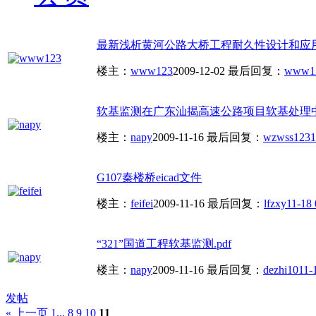
最新浅析黄河公路大桥工程耐久性设计和应
楼主：
www123
2009-12-02
最后回复：
www1
软基监测在广东汕揭高速公路项目软基处理中的应
楼主：
napy
2009-11-16
最后回复：
wzwss123
1
G107秦楼桥eicad文件
楼主：
feifei
2009-11-16
最后回复：
lfzxy
11-18 
“321”国道工程软基监测.pdf
楼主：
napy
2009-11-16
最后回复：
dezhi10
11-
发帖
« 上一页
1...
8
9
10
11