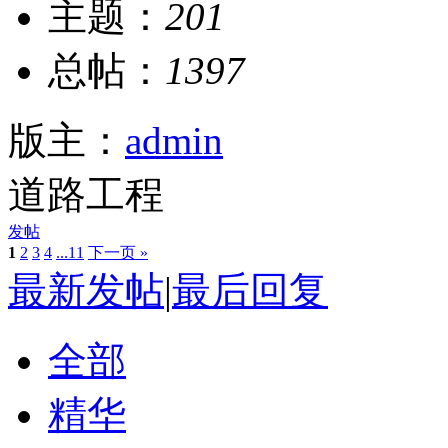
主题：
201
总帖：
1397
版主：
admin
道路工程
发帖
1
2
3
4
...11
下一页 »
最新发帖
|
最后回复
全部
精华