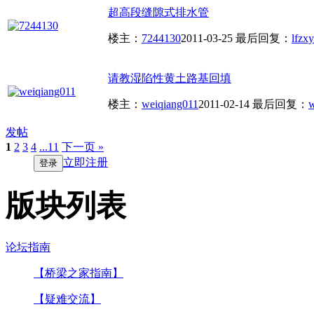
超高段缝隙式排水管
楼主：
7244130
2011-03-25
最后回复：
lfzxy
请教湿陷性黄土路基回填
楼主：
weiqiang011
2011-02-14
最后回复：
发帖
1
2
3
4
...11
下一页 »
立即注册
登录
版块列表
论坛指南
【桥梁之家指南】
【疑难交流】